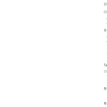
잡
G
출
T
깃
최
최
근
글
과
인
최