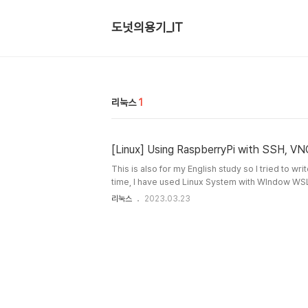
도넛의용기_IT
리눅스
1
[Linux] Using RaspberryPi with SSH, VN
This is also for my English study so I tried to writ
time, I have used Linux System with WIndow WSL
my RaspberryPi rolling around my home floor. I f
리눅스
2023.03.23
highschool comes to me. So! I made my mind to 
about Linux system. My idea is like as... -1- Use
Use Linux GUI using VNC! and... -3..