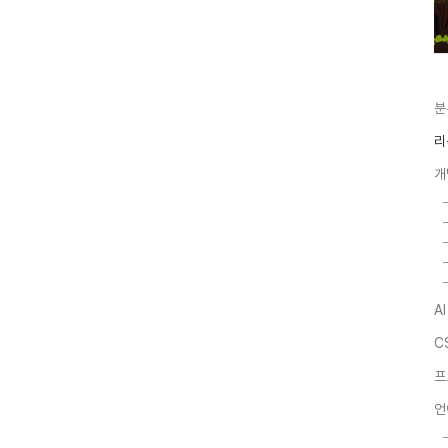
분
리
개
A
C
프
언