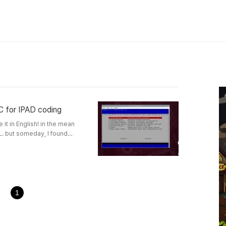
C for IPAD coding
e it in English! in the mean
. but someday, I found
elt like my memory in
use these for my study
 Linux CLI using SSH! -2-
1