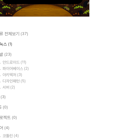
류 전체보기
(37)
눅스
(1)
발
(23)
안드로이드
(11)
파이어베이스
(2)
아키텍처
(3)
디자인패턴
(5)
서버
(2)
I
(3)
S
(0)
로젝트
(0)
어
(4)
코틀린
(4)