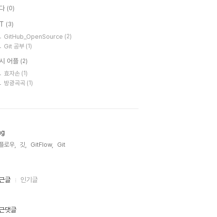
다
(0)
IT
(3)
GitHub_OpenSource
(2)
Git 공부
(1)
시 어플
(2)
효자손
(1)
방광곡곡
(1)
ag
플로우,
깃,
GitFlow,
Git,
근글
인기글
근댓글