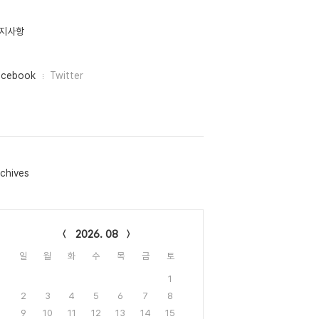
지사항
acebook
Twitter
chives
lendar
2026. 08
일
월
화
수
목
금
토
1
2
3
4
5
6
7
8
9
10
11
12
13
14
15