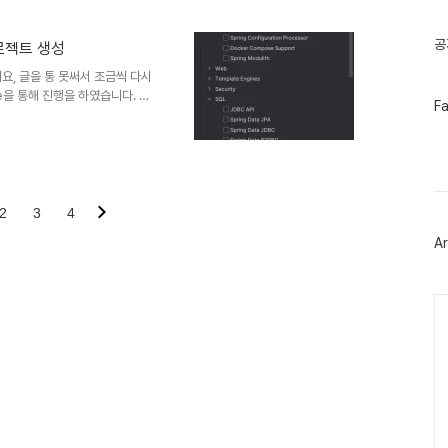
기
글
공
 프로젝트 생성
요, 글을 통 못써서 조금씩 다시
le을 통해 진행을 하였습니다. 주
페
F
 진행하기 때문에 11로 개발하
이
이저를 이용하면 초반 종속성 관
스
북
성을 계속 추가해줄 수 있지만,
트
자주 사용하는 부분들을 클릭 한번으
위
선택한 후에, create를 선택
터
2
3
4
플
러
Ar
그
인
Ca