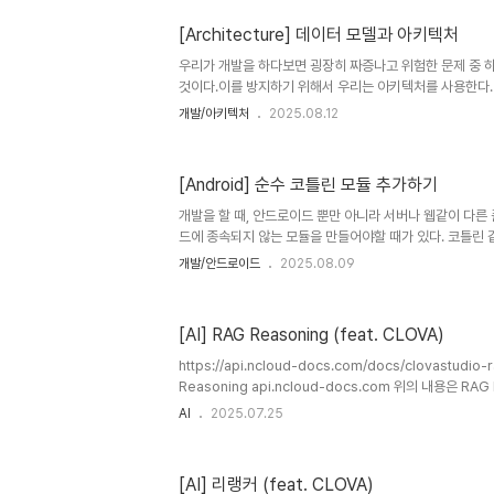
서로에게 큰 영향을 주기 때문인데,예를 들어서 A코드를 
[Architecture] 데이터 모델과 아키텍처
요하다면 B코드를 수정하면 자연스럽게 A코드의 수정이 필
없는 현상이지만 A코드를 동작할때, B,C,D..... 코드가 
우리가 개발을 하다보면 굉장히 짜증나고 위험한 문제 중 
하..
것이다.이를 방지하기 위해서 우리는 아키텍처를 사용한다.
하고 나름 잘 짜고 있다고 생각했는데.... 연쇄적인 코드의 
개발/아키텍처
2025.08.12
이터 모델이 수정되니깐 다 수정해야하네... 이라면 꼭 이 
키텍처를 구성하는데 중요하게 보는것 중 하나는 관심사 분
심원 안쪽으로 들어갈 때, 자신의 안쪽에 있는 하나의 레이
[Android] 순수 코틀린 모듈 추가하기
리는 주목해야하는 점이 있다. 그것은 바로 데이터 모델은 
처음 프로젝트에 들어가고 코드를 작성하다보면 흔히 하는
개발을 할 때, 안드로이드 뿐만 아니라 서버나 웹같이 다
그랬었다..
드에 종속되지 않는 모듈을 만들어야할 때가 있다. 코틀린
이 다른 곳에서도 쓰이는 언어기 때문에 범용적으로 쓸 수 
개발/안드로이드
2025.08.09
듈 말고 코틀린 모듈로 만들면 유용할 때가 있다. 이번 프로
만드는데, 이러한 경우를 고려해서 코틀린 모듈을 만들기로 했
나타나는데 눌러주면 왼쪽에서 Java or Kotlin Libra
[AI] RAG Reasoning (feat. CLOVA)
게 lib 모듈이 생성된다. 여기서 test코드를 작성하려고 t
파일을 추가하는 항목이 안나오는데 일부러 그렇게 만든건지
https://api.ncloud-docs.com/docs/clovastudio
Reasoning api.ncloud-docs.com 위의 내용은 RA
이번에 RAG Reasoning을 조금 더 쉽게 이해하려면 
AI
2025.07.25
보는게 좋을 것 같다. 그 전에 RAG Reasoning의 작
사용자 질문을 입력AI가 답변에 필요한 검색 함수(Functi
서 등)를 받아, 그 근거를 바탕으로 최종 답변을 생성이렇게 3
[AI] 리랭커 (feat. CLOVA)
유저의 요청curl --location --request POST 'https://