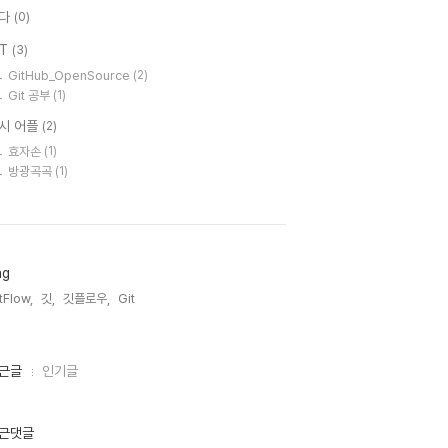
다
(0)
IT
(3)
GitHub_OpenSource
(2)
Git 공부
(1)
시 어플
(2)
효자손
(1)
방광곡곡
(1)
ag
tFlow,
깃,
깃플로우,
Git,
근글
인기글
근댓글