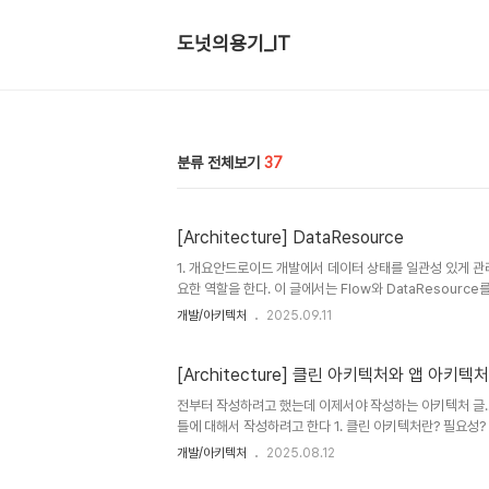
도넛의용기_IT
분류 전체보기
37
[Architecture] DataResource
1. 개요안드로이드 개발에서 데이터 상태를 일관성 있게 
요한 역할을 한다. 이 글에서는 Flow와 DataResour
Datresource란?DataResource는 데이터 상태를 나타내
개발/아키텍처
2025.09.11
포함한다. 이러한 상태를 한 곳에서 집중적으로 관리하면 
되고 레이어 간 상태 관리가 단순화된다. 또한 상태 변화가
확히 분리된다. 3. Flow를 활용하기 Flow는 비동기 데이터 
[Architecture] 클린 아키텍처와 앱 아키텍처(
전부터 작성하려고 했는데 이제서야 작성하는 아키텍처 글..
틀에 대해서 작성하려고 한다 1. 클린 아키텍처란? 필요성?
을 텐데, 먼저 아키텍처에 대해서 이야기를 해보자면코드를
개발/아키텍처
2025.08.12
신경쓰지 않아도 동작하는 프로그램을 만들 수 있지만 그렇
들어지거나또는 유지보수하기 힘들어진다. 그렇게 되는 가장