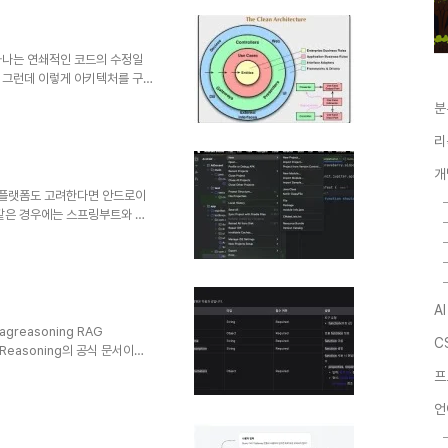
동작하는데 B코드가 사용되고 필
요한 경우가 많다.이는 어쩔 수
모두 사용된다고 하면, 굉장히 복잡
하나는 연쇄적인 코드의 수정일
 그런데 이렇게 아키텍처를 구상
수정이 필요한 이유 중 하나가 데
분
글을 읽어보길 바란다. 우리가 아
리이다.클린 아키텍처의 경우 동
리
어에만 의존해야한다. 여기서 우
왜 여기에 포함하지 않는가 이다.
개
 실수중 하나이다(적어도 나는
른 플랫폼도 고려한다면 안드로이
 같은 경우에는 스프링부트와 같
있는 기능인 경우 안드로이드 모
젝트를 하면서 AI 도슨트 어플을
다. 이렇게 New Module이
ry를 선택해주면 된다. 그러면 이렇
est에 대고 우클릭을 하면 이렇게
A
 아니..
-ragreasoning RAG
C
G Reasoning의 공식 문서이다.
요청 응답 예시와 파라미터를 살펴
프
동 방식을 이해하는게 좋다.간단하게
on)를 선택해 호출검색 결과(문
언
단계로 나누어진다. Step 1 .
clovastudio.strea..