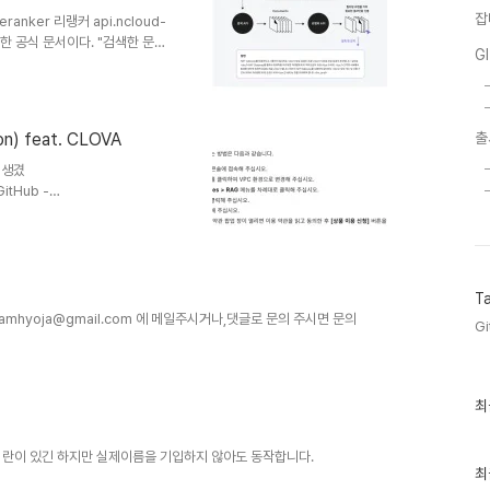
잡
reranker 리랭커 api.ncloud-
한 공식 문서이다. "검색한 문서
G
 선택하고, 그 결과를 요약 및
 사용자 쿼리와 연관도가 높은 문
절감하면서도 신뢰도 높은 결괏값
www.ncloud-
on) feat. CLOVA
출
에 답변하는 RAG 시스템 구현하기
 생겼
GitHub -
AI 페스티벌2025 미래에셋증권 AI
 development by creating
 리드미에...) 우선 간략하게 RAG에
ncloud-
 할루시네이션이 자주 발생하게 되는데
T
mhyoja@gmail.com 에 메일주시거나,댓글로 문의 주시면 문의
Gi
최
최
근
글
과
 란이 있긴 하지만 실제이름을 기입하지 않아도 동작합니다.
인
최