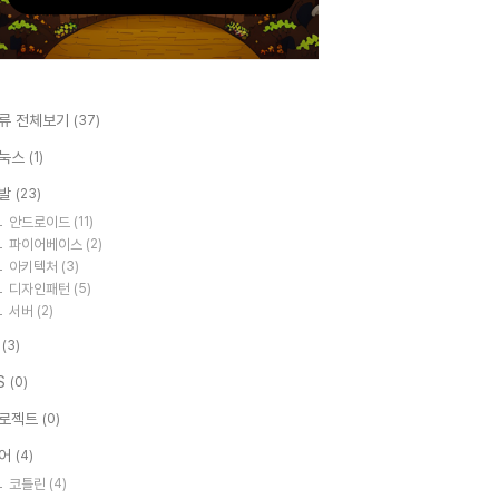
류 전체보기
(37)
눅스
(1)
발
(23)
안드로이드
(11)
파이어베이스
(2)
아키텍처
(3)
디자인패턴
(5)
서버
(2)
I
(3)
S
(0)
로젝트
(0)
어
(4)
코틀린
(4)