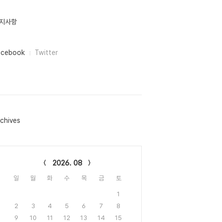
지사항
acebook
Twitter
chives
lendar
2026. 08
일
월
화
수
목
금
토
1
2
3
4
5
6
7
8
9
10
11
12
13
14
15