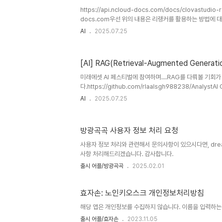
https://api.ncloud-docs.com/docs/clovastudio-
docs.com우선 위의 내용은 리랭커를 활용하는 방법에 대
와 사용자 쿼리 간 연관도를 평가하여 관련성 높은 문서들을
AI
2025.07.25
압축하여 RAG 답변을 생성합니다. 전체 검색 문서가 아닌
서만 선별하여 사용하기 때문에 토큰 소비를 효율적으로 
을 얻을 수 있습니다." 라고 문서에 작성되어있는데 https://
[AI] RAG(Retrieval-Augmented Generati
forums.com/topic/525/ 리랭커 활용법 : CS 문의
최근 LLM을 활용한 RAG 시스템 구축이 활발..
미래에셋 AI 페스티벌에 참여하며....RAG를 다뤄볼 기회가
다.https://github.com/rlaalsgh988238/AnalystAI 
rlaalsgh988238/AnalystAI: 2025 미래에셋증권 
AI
2025.07.25
페스티벌. Contribute to rlaalsgh988238/AnalystAI
an account on GitHub.github.com(자세한 내용은
대해서 설명하자면 검색기반 생성형 AI이다.https://guide.
방광곡곡 사용자 정보 처리 요청
docs.com/docs/rag-overview AI를 사용하면
검색 기반으로 답변을 생성..
사용자 정보 처리와 관련해서 문의사항이 있으시다면, drea
사항 처리해드리겠습니다. 감사합니다.
출시 어플/방광곡곡
2025.02.01
효자손: 노인키오스크 개인정보처리방침
해당 앱은 개인정보를 수집하지 않습니다. 이름을 입력하는
출시 어플/효자손
2023.11.05