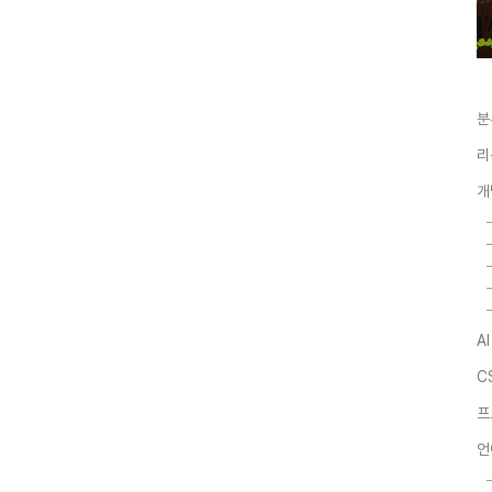
분
리
개
A
C
프
언