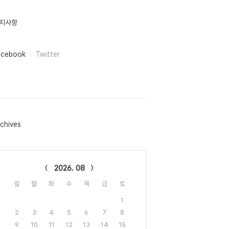
지사항
acebook
Twitter
chives
lendar
2026. 08
일
월
화
수
목
금
토
1
2
3
4
5
6
7
8
9
10
11
12
13
14
15