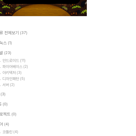
류 전체보기
(37)
눅스
(1)
발
(23)
안드로이드
(11)
파이어베이스
(2)
아키텍처
(3)
디자인패턴
(5)
서버
(2)
I
(3)
S
(0)
로젝트
(0)
어
(4)
코틀린
(4)