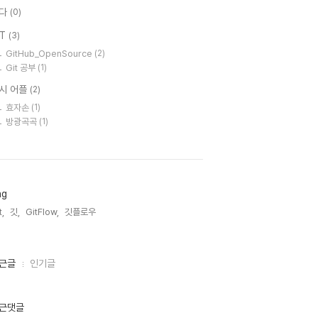
다
(0)
IT
(3)
GitHub_OpenSource
(2)
Git 공부
(1)
시 어플
(2)
효자손
(1)
방광곡곡
(1)
ag
t,
깃,
GitFlow,
깃플로우,
근글
인기글
근댓글