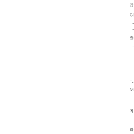
잡
G
출
T
Gi
최
최
근
글
과
인
최