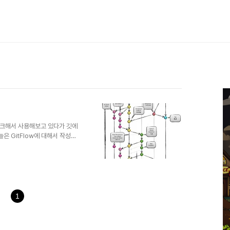
포크해서 사용해보고 있다가 깃에
 GitFlow에 대해서 작성을
어를 개발하기 위해서 Git을 사용
개발자가 함께 작업할 때, 충돌을
 GitFlow는master
랜치가 존재합니다. 1. `master`
2. `develop` 브랜치에서
1