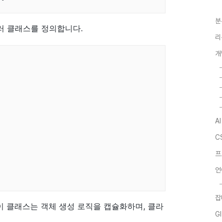
분
러 클래스를 정의합니다.
리
개
A
C
프
언
잡
. 이 클래스는 객체 생성 로직을 캡슐화하며, 클라
G