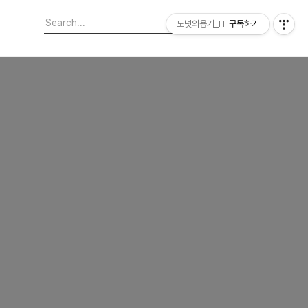
도넛의용기_IT
구독하기