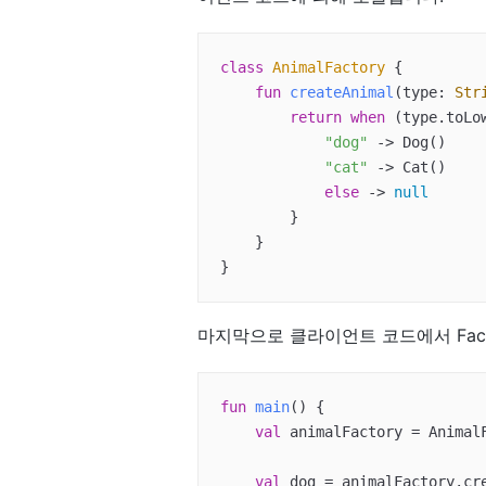
class
AnimalFactory
{

fun
createAnimal
(type: 
Str
return
when
 (type.toLow
"dog"
 -> Dog()

"cat"
 -> Cat()

else
 -> 
null
        }

    }

}
마지막으로 클라이언트 코드에서 Fac
fun
main
()
 {

val
 animalFactory = AnimalF
val
 dog = animalFactory.cr