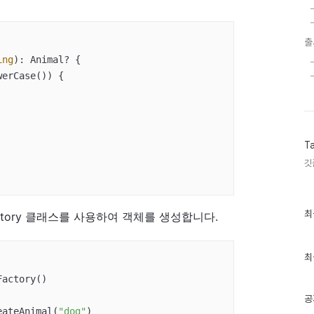
출
ing
)
: Animal? {

erCase()) {

T
깃
최
최
tory 클래스를 사용하여 객체를 생성합니다.
근
글
과
인
최
기
actory()

글
공
eateAnimal(
"dog"
)
