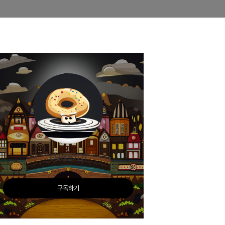
도넛의용기_IT
구독하기