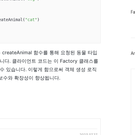
페
F
이
eateAnimal(
"cat"
)

스
북
트
위
터
플
러
는 createAnimal 함수를 통해 요청된 동물 타입
Ar
그
인
합니다. 클라이언트 코드는 이 Factory 클래스를
수 있습니다. 이렇게 함으로써 객체 생성 로직
Ca
보수와 확장성이 향상됩니다.
2023.07.27