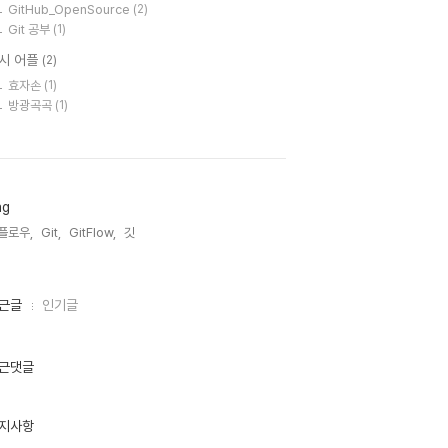
GitHub_OpenSource
(2)
Git 공부
(1)
시 어플
(2)
효자손
(1)
방광곡곡
(1)
ag
플로우,
Git,
GitFlow,
깃,
근글
인기글
근댓글
지사항