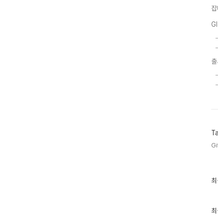
잡
G
출
T
Gi
최
최
근
글
과
인
최