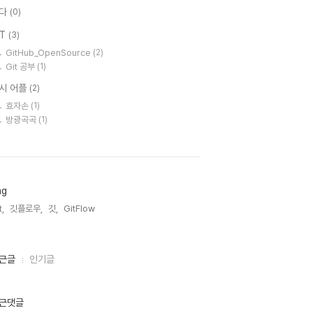
다
(0)
IT
(3)
GitHub_OpenSource
(2)
Git 공부
(1)
시 어플
(2)
효자손
(1)
방광곡곡
(1)
ag
t,
깃플로우,
깃,
GitFlow,
근글
인기글
근댓글