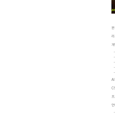
분
리
개
A
C
프
언