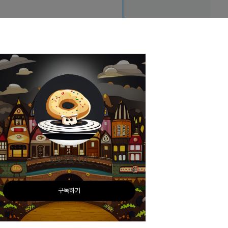
도넛의용기_IT
구독하기