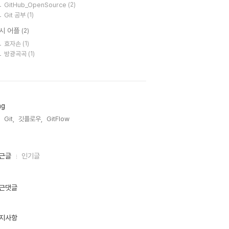
GitHub_OpenSource
(2)
Git 공부
(1)
시 어플
(2)
효자손
(1)
방광곡곡
(1)
ag
Git,
깃플로우,
GitFlow,
근글
인기글
근댓글
지사항