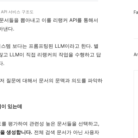
페
API 서비스 구조도
F
이
 문서들을 뽑아내고 이를 리랭커 API를 통해서
스
북
아낸다.
트
위
터
시스템 보다는 프롬프팅된 LLM이라고 한다. 별
플
러
않고 LLM이 직접 리랭커의 작업을 수행하고 답
Ar
그
인
다.
Ca
유저 질문에 대해서 문서의 문맥과 의도를 파악하
점이 있는데
도를 평가하여 관련성 높은 문서들을 선택하고,
변을 생성합니다.
전체 검색 문서가 아닌 사용자