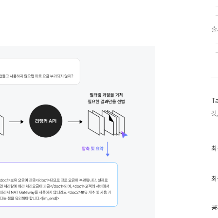
출
T
깃,
최
최
근
글
과
인
최
기
글
공