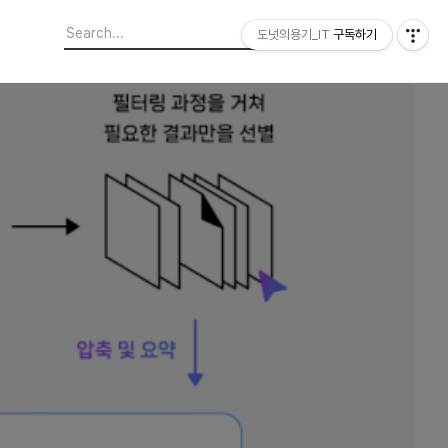
도넛의용기_IT
구독하기