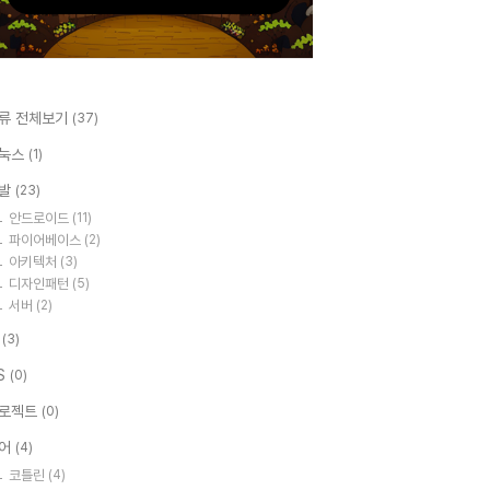
류 전체보기
(37)
눅스
(1)
발
(23)
안드로이드
(11)
파이어베이스
(2)
아키텍처
(3)
디자인패턴
(5)
서버
(2)
I
(3)
S
(0)
로젝트
(0)
어
(4)
코틀린
(4)