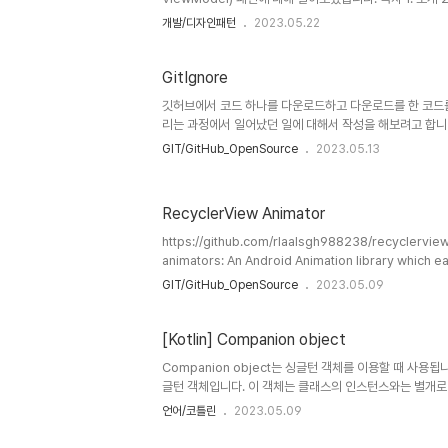
성 요소 5. MVVM 장점 1. 소개 안드로이드 애플리케이션 
개발/디자인패턴
2023.05.22
ViewModel) 패턴은 애플리케이션의 유지 보수성, 확장
MVVM 패턴의 기본 개념과 구성 요소, 장점에 대해 알아
MVC와 MVP 패턴의 한계 전통적인 아키텍처 패턴인 MVC(
GitIgnore
깃허브에서 코드 하나를 다운로드하고 다운로드를 한 코드
리는 과정에서 일어났던 일에 대해서 작성을 해보려고 합니
를 싱크하는 과정에서 문제가 생겼습니다. 처음에는 굉장히 
GIT/GitHub_OpenSource
2023.05.13
nullexception이 났기 때문입니다. 개발중인 코드를 
release버전을 다운로드 받았는데 release버전도 예
나는 일은 흔치 않을것 같은데? 라는 생각과 해결해보고 
RecyclerView Animator
게 되었습니다. build.gradle의 코드를 뚫어져라 처다본
었습니다. buildConfigField "String", "APPS_FLYER_D
https://github.com/rlaalsgh988238/recyclervie
animators: An Android Animation library which e
Animation library which easily add itemanimator 
GIT/GitHub_OpenSource
2023.05.09
rlaalsgh988238/recyclerview-animators: An Andr
Rec... github.com ..
[Kotlin] Companion object
Companion object는 싱글턴 객체를 이용할 때 사용됩
글턴 객체입니다. 이 객체는 클래스의 인스턴스와는 별개로
있습니다. class MyClass { companion object { cons
언어/코틀린
2023.05.09
myFunction() { println("This is a function insid
object`를 사용하여 `MyClass` 내부에 싱글턴 객체를 