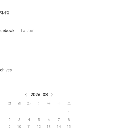
지사항
acebook
Twitter
chives
lendar
2026. 08
일
월
화
수
목
금
토
1
2
3
4
5
6
7
8
9
10
11
12
13
14
15