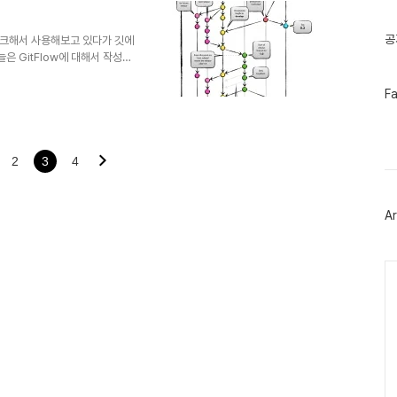
기
글
공
포크해서 사용해보고 있다가 깃에
 GitFlow에 대해서 작성을
어를 개발하기 위해서 Git을 사용
개발자가 함께 작업할 때, 충돌을
페
F
이
 GitFlow는master
스
랜치가 존재합니다. 1. `master`
북
2. `develop` 브랜치에서
트
2
3
4
위
터
플
러
Ar
그
인
Ca