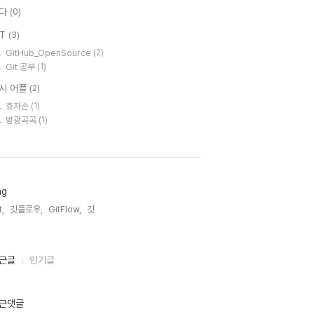
다
(0)
IT
(3)
GitHub_OpenSource
(2)
Git 공부
(1)
시 어플
(2)
효자손
(1)
방광곡곡
(1)
ag
t,
깃플로우,
GitFlow,
깃,
근글
인기글
근댓글