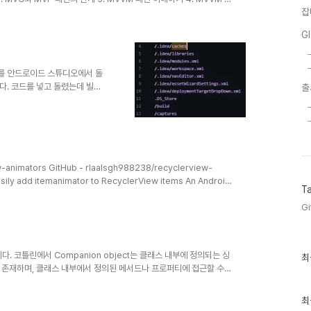
잡
개발을 위한 아키텍처 패턴 중 하나인 MVVM(Model-View-
성 및 테스트 용이성을 향상시키는 데 도움이 됩니다. 이 글에서는
G
보고 간단한 예제를 통해 실제로 어떻게 작동하는지 살펴보겠습니다. 2.
Mod..
를 안드로이드 스튜디오에서 돌
다. 코드를 넣고 돌렸는데 빌드
출
황당했는데요...
갖고와서 그런가? 라는 생각에
외는 아니었습니다. 이게 빌드중에
싶다 라는 생각에 계속해서 알아보
 결과, 이러한 코드를 발견하게 되
EV_KEY", l..
w-animators GitHub - rlaalsgh988238/recyclerview-
asily add itemanimator to RecyclerView items An Android
T
to RecyclerView items. - GitHub -
oid Animation library which easily add itemanimator to
Gi
니다. 코틀린에서 Companion object는 클래스 내부에 정의되는 싱
최
최
근
 존재하며, 클래스 내부에서 정의된 메서드나 프로퍼티에 접근할 수
글
t val CONSTANT_VALUE = "Hello, world!" fun
과
e the companion object.") } } } 위 코드에서 `companion
인
최
정의하고 있습니다. 이 객체는 `CONSTANT_VALU..