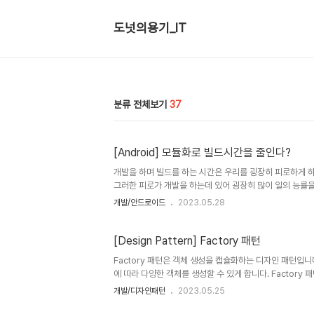
도넛의용기_IT
분류 전체보기
37
[Android] 모듈화로 빌드시간을 줄인다?
개발을 하며 빌드를 하는 시간은 우리를 굉장히 피로하게 하
그러한 피로가 개발을 하는데 있어 굉장히 많이 일의 능률을
습니다. 이전에 모듈에 대해서 이야기를 하다가 모듈화가 
개발/안드로이드
2023.05.28
모듈이 빌드 시간을 어떻게 줄여주는지 알아보기로 하였습니다
전에 사용한 빌드 정보들을 빠르게 캐싱해 처음 빌드를 할 
드를 다시 컴파일 해야합니다. 라이브러리가 추가되어 종속성
[Design Pattern] Factory 패턴
Factory 패턴은 객체 생성을 캡슐화하는 디자인 패턴입니
에 따라 다양한 객체를 생성할 수 있게 합니다. Factor
런타임에 결정되는 경우 객체 생성과 관련된 로직을 한 곳에
개발/디자인패턴
2023.05.25
틀린에서 Factory 패턴을 구현하는 예제를 들어보겠습니다.
Animal { fun speak() } 다음으로, 인터페이스를 구현하는 