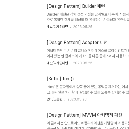
speak() { println("Wo..
[Design Pattern] Builder 패턴
Builder 패턴은 객체 생성 과정을 단계별로 나누어, 사
주로 복잡한 객체를 생성할 때 유용하며, 가독성과 유연성을 
있습니다. 먼저, 생성할 객체를 나타내는 클래스를 정의합니다. 
개발/디자인패턴
2023.05.25
val brand: String, val model: String, val year: In
의합니다. Builder 클래스는 Car 객체를 생성하기 위한 중간 
[Design Pattern] Adapter 패턴
어댑터 패턴은 기존의 클래스 인터페이스를 클라이언트가 원
어져 있는 한 클래스의 메소드를 다른 클래스에서 사용하고 싶을
MediaPlayer { fun play(audioType: String, fileNa
개발/디자인패턴
2023.05.25
playVlc(fileName: String) fun playMp4(fileName: 
override fun playVlc(fileName: String) { println("Pla
[Kotlin] trim()
trim()은 문자열에서 양쪽 끝에 있는 공백을 제거하는 
고, 문자열을 처리할 때 발생할 수 있는 오류를 방지할 수
지원됩니다. val id = binding.etEmail.text.toString().t
언어/코틀린
2023.05.23
[Design Pattern] MVVM 아키텍처 패턴
이 글에서는 안드로이드 애플리케이션을 개발할 때 사용되는 
ViewModel) 패턴에 대해 알아보겠습니다. 목차 1. 소개 