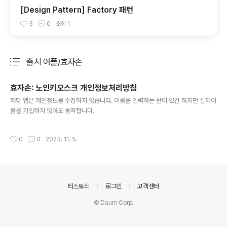
[Design Pattern] Factory 패턴
3
0
조회
1
출시 어플/효자손
분류 전체보기
주요 글 목록
효자손: 노인키오스크 개인정보처리방침
글 내용
해당 앱은 개인정보를 수집하지 않습니다. 이름을 입력하는 란이 있긴 하지만 실제이
름을 기입하지 않아도 동작합니다.
작성시간
0
0
2023. 11. 5.
의안내
티스토리
로그인
고객센터
© Daum Corp.