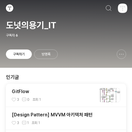
검색하기
티스토리
도넛의용기_IT
구독자
6
구독하기
방명록
신고하기 레이어
열기
인기글
GitFlow
3
0
조회
1
[Design Pattern] MVVM 아키텍처 패턴
3
1
조회
1