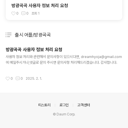
방광곡곡 사용자 정보 처리 요청
0
0
조회
1
출시 어플/방광곡곡
분류 전체보기
주요 글 목록
방광곡곡 사용자 정보 처리 요청
글 내용
사용자 정보 처리와 관련해서 문의사항이 있으시다면, dreamhyoja@gmail.com
에 메일주시거나,댓글로 문의 주시면 문의사항 처리해드리겠습니다. 감사합니다.
작성시간
0
0
2025. 2. 1.
의안내
티스토리
로그인
고객센터
© Daum Corp.