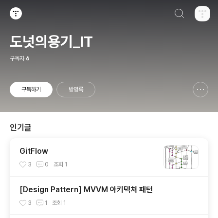
검색하기
티스토리
도넛의용기_IT
구독자
6
구독하기
방명록
신고하기 레이어
열기
인기글
GitFlow
3
0
조회
1
[Design Pattern] MVVM 아키텍처 패턴
3
1
조회
1