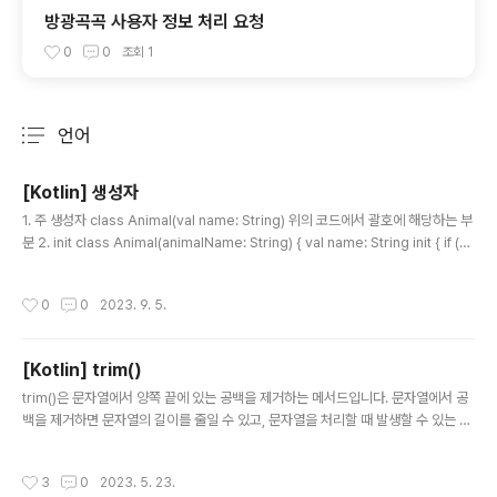
방광곡곡 사용자 정보 처리 요청
0
0
조회
1
언어
분류 전체보기
주요 글 목록
[Kotlin] 생성자
글 내용
1. 주 생성자 class Animal(val name: String) 위의 코드에서 괄호에 해당하는 부
분 2. init class Animal(animalName: String) { val name: String init { if (na
me.isEmpty()) { throw IllegalArgumentException("Name Error") } this.
name = AnimalName } } init 사용해서 유효성 체크할 수 있음 3. constructor
작성시간
0
0
2023. 9. 5.
(부 생성자) class Animal(val name: String) { var age: Int = 20 var height:
Int = 500 // 에러 // constructor(name: String, age: Int) { // this.a..
[Kotlin] trim()
글 내용
trim()은 문자열에서 양쪽 끝에 있는 공백을 제거하는 메서드입니다. 문자열에서 공
백을 제거하면 문자열의 길이를 줄일 수 있고, 문자열을 처리할 때 발생할 수 있는 오
류를 방지할 수 있습니다. 이 메서드는 코틀린뿐만 아니라 다른 프로그래밍 언어에서
도 지원됩니다. val id = binding.etEmail.text.toString().trim()
작성시간
3
0
2023. 5. 23.