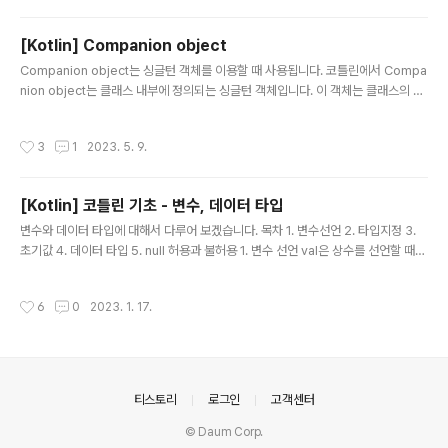
[Kotlin] Companion object
글 내용
Companion object는 싱글턴 객체를 이용할 때 사용됩니다. 코틀린에서 Compa
nion object는 클래스 내부에 정의되는 싱글턴 객체입니다. 이 객체는 클래스의 인
스턴스와는 별개로 존재하며, 클래스 내부에서 정의된 메서드나 프로퍼티에 접근할
수 있습니다. class MyClass { companion object { const val CONSTANT
작성시간
3
1
2023. 5. 9.
_VALUE = "Hello, world!" fun myFunction() { println("This is a function i
nside the companion object.") } } } 위 코드에서 `companion object`를 사
용하여 `MyClass` 내부에 싱글턴 객체를 정의하고 있습니다. 이 객체는 `CONST
[Kotlin] 코틀린 기초 - 변수, 데이터 타입
ANT_VALU..
글 내용
변수와 데이터 타입에 대해서 다루어 보겠습니다. 목차 1. 변수선언 2. 타입지정 3.
초기값 4. 데이터 타입 5. null 허용과 불허용 1. 변수 선언 val은 상수를 선언할 때
쓰입니다. var은 변수를 선언할 때 쓰입니다. 2. 타입지정 변수의 타입은 변수 명 뒤
에 :를 추가해서 지정합니다. ex) var data : Int = 10 3. 초기값 최상위에 선언하거
작성시간
6
0
2023. 1. 17.
나 클래스의 멤버 변수는 초기값을 꼭 할당해야합니다. 함수에 선언 한 변수는 초기
값을 할당하지 않아도 됩니다 -> 초기화를 미룰 수 있습니다. 1) lateinit 이후에 초
기값을 할당할 것을 명시적으로 선언합니다. var 키워드로 선언한 변수에만 사용할
수 있습니다. lateinit var data: String 2) lazy 변수가 ..
의안내
티스토리
로그인
고객센터
© Daum Corp.