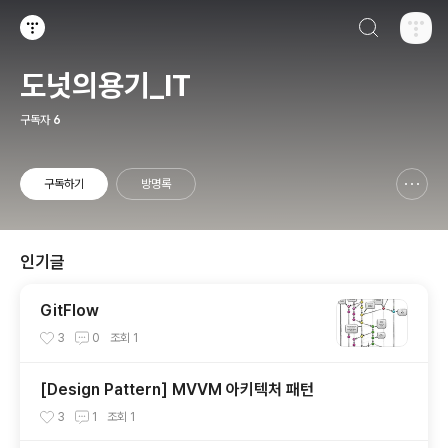
검색하기
티스토리
도넛의용기_IT
구독자
6
구독하기
방명록
신고하기 레이어
열기
인기글
GitFlow
3
0
조회
1
[Design Pattern] MVVM 아키텍처 패턴
3
1
조회
1