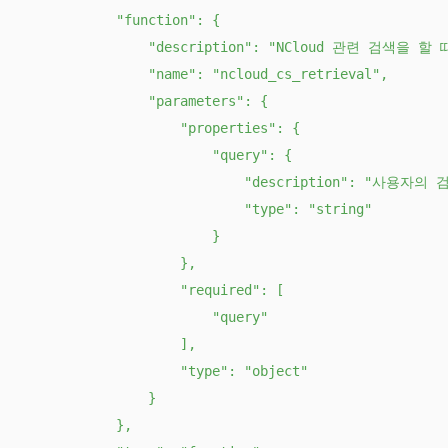
            "function": {

                "description": "NCloud 
                "name": "ncloud_cs_retrieval",

                "parameters": {

                    "properties": {

                        "query": {

                            "description": "사
                            "type": "string"

                        }

                    },

                    "required": [

                        "query"

                    ],

                    "type": "object"

                }

            },
