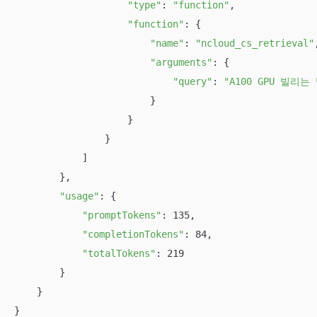
"type"
: 
"function"
,

"function"
: {

"name"
: 
"ncloud_cs_retrieval"
,
"arguments"
: {

"query"
: 
"A100 GPU 빌리는
                        }

                    }

                }

            ]

        },

"usage"
: {

"promptTokens"
: 135,

"completionTokens"
: 84,

"totalTokens"
: 219

        }

    }

}