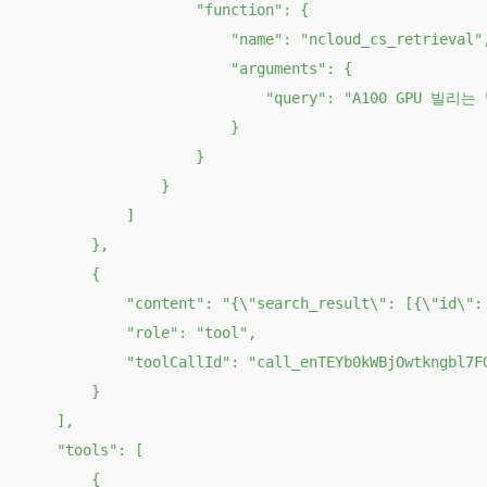
                    "function": {

                        "name": "ncloud_cs_retrieval",
                        "arguments": {

                            "query": "A100 GPU 빌리는
                        }

                    }

                }

            ]

        },

        {

            "content": "{\"search_result\"
            "role": "tool",

            "toolCallId": "call_enTEYb0kWBjOwtkngbl7FG
        }

    ],

    "tools": [

        {
