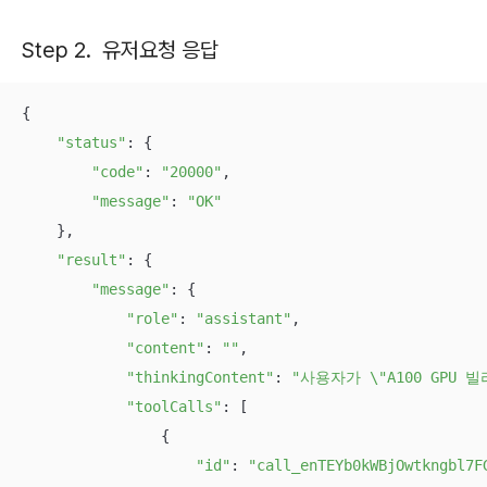
Step 2. 유저요청 응답
{

"status"
: {

"code"
: 
"20000"
,

"message"
: 
"OK"
    },

"result"
: {

"message"
: {

"role"
: 
"assistant"
,

"content"
: 
""
,

"thinkingContent"
: 
"사용자가 \"A100 GPU
"toolCalls"
: [

                {

"id"
: 
"call_enTEYb0kWBjOwtkngbl7F