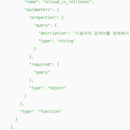
        "name": "ncloud_cs_retrieval",

        "parameters": {

          "properties": {

            "query": {

              "description": "사용자의 검색어를 정제해서
              "type": "string"

            }

          },

          "required": [

            "query"

          ],

          "type": "object"

        }

      },

      "type": "function"

    }

  ],
