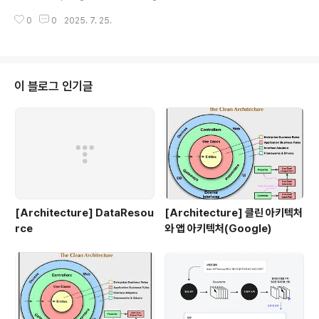
문의에 답변하는 RAG 시스템 구현하기최근 LLM을 활용
lystAI GitHub - rlaalsgh988238/AnalystAI: 2025
한 RAG 시스템 구축이 활발..
0
0
2025. 7. 25.
미래에셋증권 AI 페스티벌2025 미래에셋증권 AI 페스티
벌. Contribute to rlaalsgh988238/AnalystAI dev
elopment by creating an account on GitHub.gith
ub.com(자세한 내용은 리드미에...) 우선 간략하게 RAG
에 대해서 설명하자면 검색기반 생성형 AI이다.https://gu
이 블로그 인기글
ide.ncloud-docs.com/docs/rag-overview AI를
사용하면 할루시네이션이 자주 발생하게 되는데 검색 기반
으로 답변을 생성..
[Architecture] DataResou
[Architecture] 클린 아키텍처
rce
와 앱 아키텍처(Google)