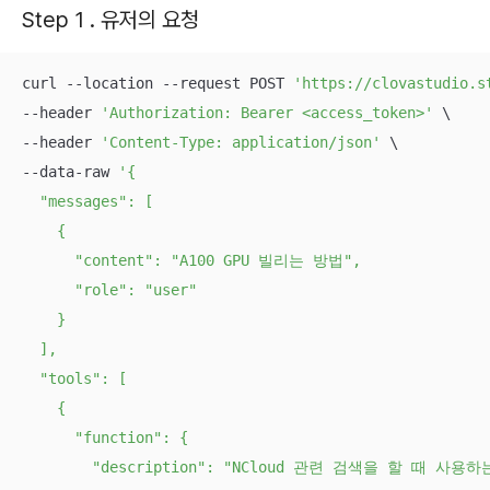
Step 1 . 유저의 요청
curl --location --request POST 
'https://clovastudio.s
--header 
'Authorization: Bearer <access_token>'
 \

--header 
'Content-Type: application/json'
 \

--data-raw 
'{

  "messages": [

    {

      "content": "A100 GPU 빌리는 방법",

      "role": "user"

    }

  ],

  "tools": [

    {

      "function": {

        "description": "NCloud 관련 검색을 할