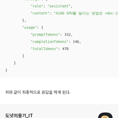
"role"
: 
"assistant"
,

"content"
: 
"A100 GPU를 빌리는 방법은 <doc
        },

"usage"
: {

"promptTokens"
: 332,

"completionTokens"
: 146,

"totalTokens"
: 478

        }

    }

}
위와 같이 최종적으로 응답을 하게 된다.
로그 정보
도넛의용기_IT