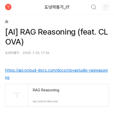
검색하기
도넛의용기_IT
티스토리
AI
[AI] RAG Reasoning (feat. CL
OVA)
도넛의용기
2025. 7. 25. 17:36
https://api.ncloud-docs.com/docs/clovastudio-ragreasoni
ng
RAG Reasoning
api.ncloud-docs.com