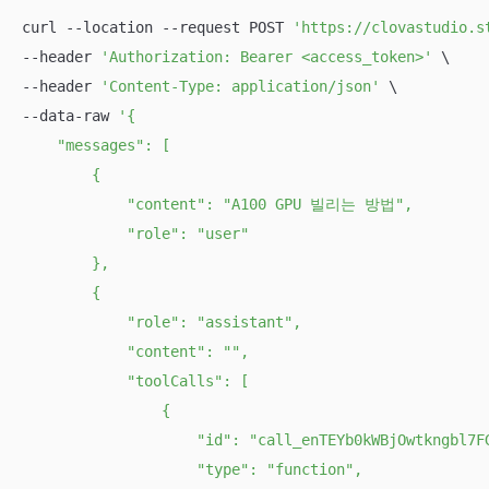
curl --location --request POST 
'https://clovastudio.s
--header 
'Authorization: Bearer <access_token>'
 \

--header 
'Content-Type: application/json'
 \

--data-raw 
'{

    "messages": [

        {

            "content": "A100 GPU 빌리는 방법",

            "role": "user"

        },

        {

            "role": "assistant",

            "content": "",

            "toolCalls": [

                {

                    "id": "call_enTEYb0kWBjOwtkngbl7FG
                    "type": "function",
