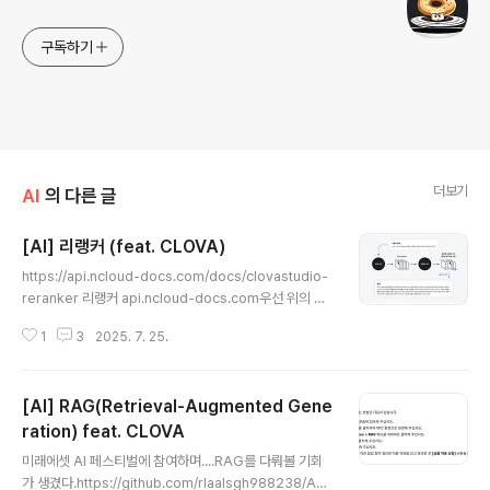
구독하기
더보기
AI
의 다른 글
[AI] 리랭커 (feat. CLOVA)
글 내용
https://api.ncloud-docs.com/docs/clovastudio-
reranker 리랭커 api.ncloud-docs.com우선 위의 내
용은 리랭커를 활용하는 방법에 대한 공식 문서이다. "검색
1
3
2025. 7. 25.
한 문서와 사용자 쿼리 간 연관도를 평가하여 관련성 높은
문서들을 선택하고, 그 결과를 요약 및 압축하여 RAG 답
변을 생성합니다. 전체 검색 문서가 아닌 사용자 쿼리와 연
[AI] RAG(Retrieval-Augmented Gene
관도가 높은 문서만 선별하여 사용하기 때문에 토큰 소비
를 효율적으로 절감하면서도 신뢰도 높은 결괏값을 얻을
ration) feat. CLOVA
글 내용
수 있습니다." 라고 문서에 작성되어있는데 https://www.
미래에셋 AI 페스티벌에 참여하며....RAG를 다뤄볼 기회
ncloud-forums.com/topic/525/ 리랭커 활용법 : CS
가 생겼다.https://github.com/rlaalsgh988238/Ana