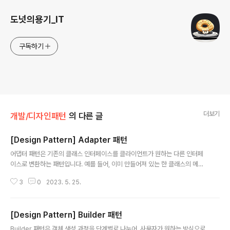
도넛의용기_IT
구독하기
더보기
개발/디자인패턴
의 다른 글
[Design Pattern] Adapter 패턴
글 내용
어댑터 패턴은 기존의 클래스 인터페이스를 클라이언트가 원하는 다른 인터페
이스로 변환하는 패턴입니다. 예를 들어, 이미 만들어져 있는 한 클래스의 메소
드를 다른 클래스에서 사용하고 싶을 때 어댑터 패턴을 사용할 수 있습니다. int
3
0
2023. 5. 25.
erface MediaPlayer { fun play(audioType: String, fileName: Strin
g) } interface AdvancedMediaPlayer { fun playVlc(fileName: Strin
g) fun playMp4(fileName: String) } class VlcPlayer : AdvancedMe
[Design Pattern] Builder 패턴
diaPlayer { override fun playVlc(fileName: String) { println("Playin
글 내용
g vlc file...
Builder 패턴은 객체 생성 과정을 단계별로 나누어, 사용자가 원하는 방식으로