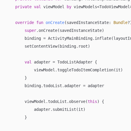
private
val
 viewModel 
by
 viewModels<TodoViewModel>
override
fun
onCreate
(savedInstanceState: 
Bundle
?
super
.onCreate(savedInstanceState)

        binding = ActivityMainBinding.inflate(layoutIn
        setContentView(binding.root)

val
 adapter = TodoListAdapter {

            viewModel.toggleTodoItemCompletion(it)

        }

        binding.todoList.adapter = adapter

        viewModel.todoList.observe(
this
) {

            adapter.submitList(it)

        }
