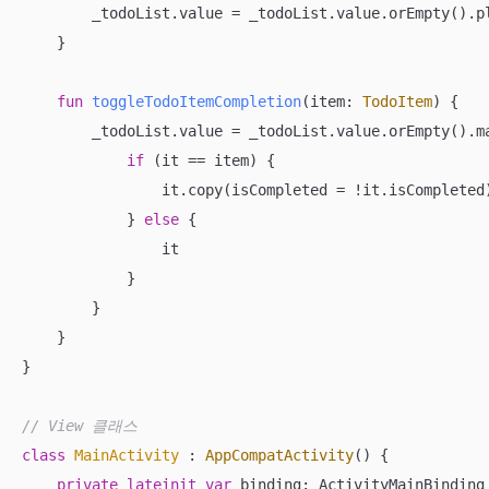
        _todoList.value = _todoList.value.orEmpty().pl
    }

fun
toggleTodoItemCompletion
(item: 
TodoItem
)
 {

        _todoList.value = _todoList.value.orEmpty().ma
if
 (it == item) {

                it.copy(isCompleted = !it.isCompleted)
            } 
else
 {

                it

            }

        }

    }

}

// View 클래스
class
MainActivity
 : 
AppCompatActivity
() {

private
lateinit
var
 binding: ActivityMainBinding
