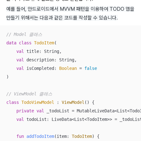
예를 들어, 안드로이드에서 MVVM 패턴을 이용하여 TODO 앱을
만들기 위해서는 다음과 같은 코드를 작성할 수 있습니다.
// Model 클래스
data
class
TodoItem
(

val
 title: String,

val
 description: String,

val
 isCompleted: 
Boolean
 = 
false
)

// ViewModel 클래스
class
TodoViewModel
 : 
ViewModel
() {

private
val
 _todoList = MutableLiveData<List<TodoI
val
 todoList: LiveData<List<TodoItem>> = _todoList
fun
addTodoItem
(item: 
TodoItem
)
 {
