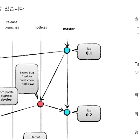
수 있습니다.
출
T
Gi
최
최
근
글
과
인
최
기
글
공