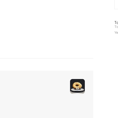
방
To
문
To
자
Ye
수