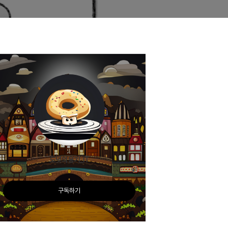
도넛의용기_IT
구독하기