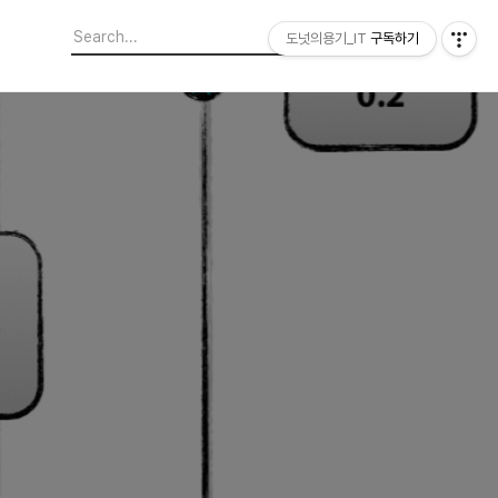
도넛의용기_IT
구독하기