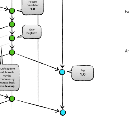
페
F
이
스
북
트
위
터
플
러
Ar
그
인
Ca