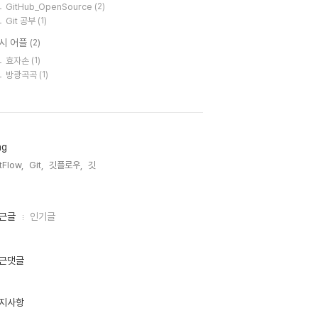
GitHub_OpenSource
(2)
Git 공부
(1)
시 어플
(2)
효자손
(1)
방광곡곡
(1)
ag
tFlow,
Git,
깃플로우,
깃,
근글
인기글
근댓글
지사항